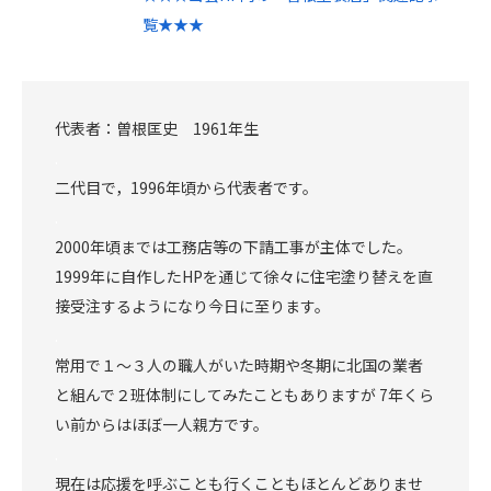
覧★★★
代表者：曽根匡史 1961年生
.
二代目で，1996年頃から代表者です。
.
2000年頃までは工務店等の下請工事が主体でした。
1999年に自作したHPを通じて徐々に住宅塗り替えを直
接受注するようになり今日に至ります。
.
常用で１～３人の職人がいた時期や冬期に北国の業者
と組んで２班体制にしてみたこともありますが 7年くら
い前からはほぼ一人親方です。
.
現在は応援を呼ぶことも行くこともほとんどありませ