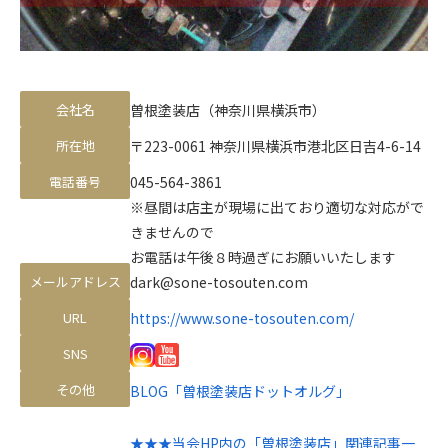
会社名
曽根塗装店（神奈川県横浜市）
所在地
〒223-0061 神奈川県横浜市港北区日吉4-6-14
電話番号
045-564-3861
※昼間は店主が現場に出ており適切な対応がで
きませんので
お電話は午後８時過ぎにお願いいたします
メールアドレス
dark@sone-tosouten.com
URL
https://www.sone-tosouten.com/
SNS
その他
BLOG「曽根塗装店ドットオルグ」
★★★当会HP内の「曽根塗装店」関連記事一